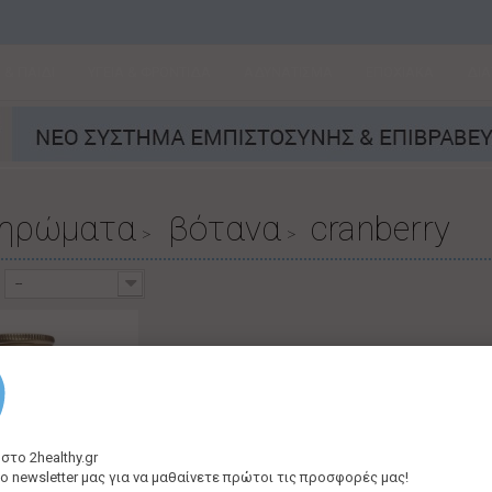
& ΠΑΙΔΙ
ΥΓΕΙΑ & ΦΡΟΝΤΙΔΑ
ΑΔΥΝΑΤΙΣΜΑ
ΕΠΟΧΙΑΚΑ
ΔΙ
ηρώματα
βότανα
cranberry
>
>
--
 στο
2
healthy
.gr
ο newsletter μας για να μαθαίνετε πρώτοι τις προσφορές μας!