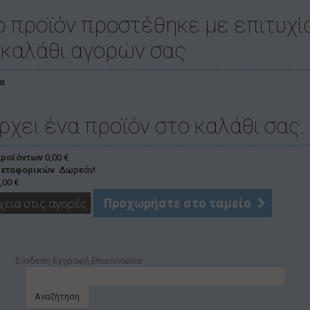
ο προϊόν προστέθηκε με επιτυχί
 καλάθι αγορών σας
α
ρχει ένα προϊόν στο καλάθι σας.
προϊόντων
0,00 €
μεταφορικών
Δωρεάν!
,00 €
χεια στις αγορές
Προχωρήστε στο ταμείο
Σύνδεση
Εγγραφή
Επικοινωνία
Αναζήτηση