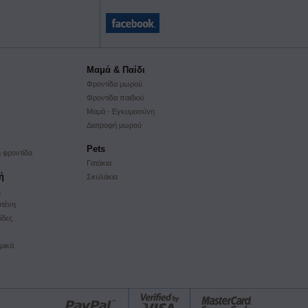
Μαμά & Παίδι
Φροντίδα μωρού
Φροντίδα παιδιού
Μαμά - Εγκυμοσύνη
Διατροφή μωρού
Pets
 φροντίδα
Γατάκια
ή
Σκυλάκια
ς
υτένη
ίδες
μικά