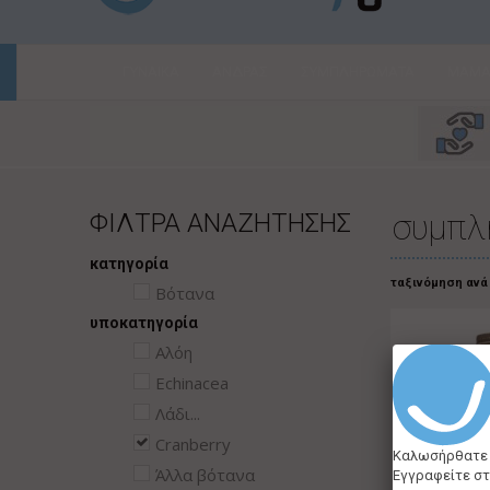
ΓΥΝΑΙΚΑ
ΑΝΔΡΑΣ
ΣΥΜΠΛΗΡΩΜΑΤΑ
ΜΑΜΑ 
ΦΙΛΤΡΑ ΑΝΑΖΗΤΗΣΗΣ
συμπλ
κατηγορία
ταξινόμηση ανά
Βότανα
υποκατηγορία
Αλόη
Echinacea
Λάδι...
Cranberry
Καλωσήρθατε
Άλλα βότανα
Εγγραφείτε στ