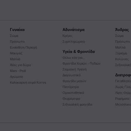
Γυναίκα
Αδυνάτισμα
Άνδρας
Σώμα
Κρέμες
Σώμα
Πρόσωπο
Συμπληρώματα
Πρόσωπο
Ευαίσθητη Περιοχή
Μαλλιά
Υγεία & Φροντίδα
Μακιγιάζ
Ξύρισμα
Θέλω κάτι για...
Μαλλιά
Κολώνιες
Φροντίδα Χεριών - Ποδιών
Ιδέες για δώρα
Σεξουαλική
Στοματική Υγιεινή
Mani - Pedi
Διατροφ
Διαγνωστικά
Αρώματα
Φροντίδα ματιών
Για αθλητέ
Kαλοκαιρινή σειρά Korres
Πιεσόμετρα
Χωρίς Γλο
Ομοιοπαθητικά
Λίγες Θερμ
Θερμόμετρα
Ροφήματα
Σεξουαλική φροντίδα
Mελισσοκο