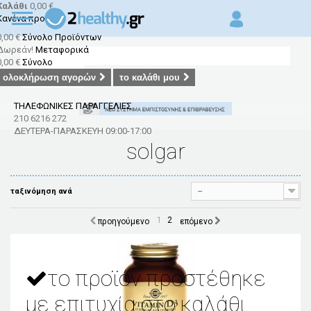
Εγγραφή
Επικοινωνία
Καλάθι
0,00 €
Σύνδεση
Κανένα προϊόν
0,00 €
Σύνολο Προϊόντων
Δωρεάν!
Μεταφορικά
0,00 €
Σύνολο
Αναζήτηση
ολοκλήρωση αγορών
το καλάθι μου
ΤΗΛΕΦΩΝΙΚΕΣ ΠΑΡΑΓΓΕΛΙΕΣ
210 6216 272
ΔΕΥΤΕΡΑ-ΠΑΡΑΣΚΕΥΗ
09:00-17:00
solgar
--
ταξινόμηση ανά
1
2
προηγούμενο
επόμενο
το προϊόν προστέθηκε
με επιτυχία στο καλάθι