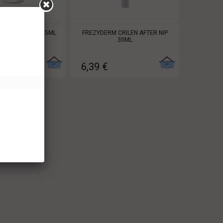
 CRILEN LAIT 125ML
FREZYDERM CRILEN AFTER NIP
30ML
€
6,39 €