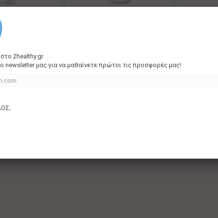
 CRILEN MOUSSE
FREZYDERM CRILEN LAIT 50ML
FREZYDERM
150ML
 στο
2
healthy
.gr
8,90 €
12,72 
ο newsletter μας για να μαθαίνετε πρώτοι τις προσφορές μας!
ΛΟΣ;