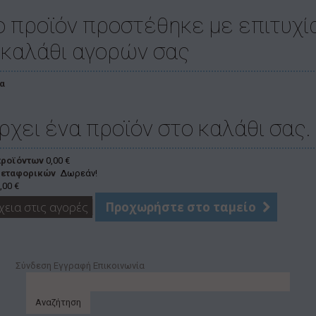
ο προϊόν προστέθηκε με επιτυχί
 καλάθι αγορών σας
α
ρχει ένα προϊόν στο καλάθι σας.
προϊόντων
0,00 €
μεταφορικών
Δωρεάν!
,00 €
χεια στις αγορές
Προχωρήστε στο ταμείο
Σύνδεση
Εγγραφή
Επικοινωνία
Αναζήτηση