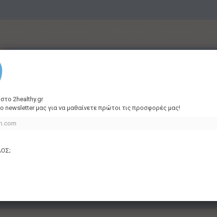
& ΠΑΙΔΙ
ΥΓΕΙΑ & ΦΡΟΝΤΙΔΑ
ΑΔΥΝΑΤΙΣΜΑ
ΕΠΟΧΙΑΚΑ
ΔΙ
 στο
2
healthy
.gr
ο newsletter μας για να μαθαίνετε πρώτοι τις προσφορές μας!
υν προϊόντα από αυτόν τον κατασκευαστή
ΛΟΣ;