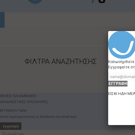
ΓΥΝΑΙΚΑ
ΑΝΔΡΑΣ
ΣΥΜΠΛΗΡΩΜΑΤΑ
ΜΑΜΑ 
isdin
ΦΙΛΤΡΑ ΑΝΑΖΗΤΗΣΗΣ
Καλωσήρθατε
Εγγραφείτε στ
Δεν υπάρχο
ΕΓΓΡΑΦΗ
ΕΙΣΑΙ ΗΔΗ ΜΕ
ΘΕΛΕΙΣ ΝΑ ΛΑΜΒΑΝΕΙΣ
ΑΠΟΚΛΕΙΣΤΙΚΕΣ ΠΡΟΣΦΟΡΕΣ
ΕΓΓΡΑΨΟΥ ΤΩΡΑ
απλά συμπληρώνοντας τη διεύθυνση του email σου!
εγγραφή