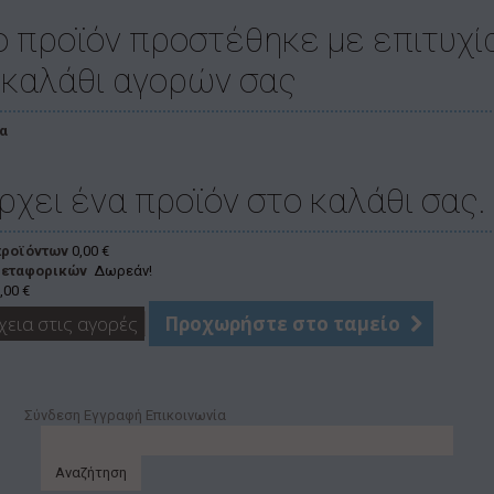
ο προϊόν προστέθηκε με επιτυχί
 καλάθι αγορών σας
α
ρχει ένα προϊόν στο καλάθι σας.
προϊόντων
0,00 €
μεταφορικών
Δωρεάν!
,00 €
χεια στις αγορές
Προχωρήστε στο ταμείο
Σύνδεση
Εγγραφή
Επικοινωνία
Αναζήτηση