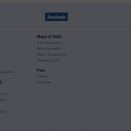
Μαμά & Παίδι
Φροντίδα μωρού
Φροντίδα παιδιού
Μαμά - Εγκυμοσύνη
Διατροφή μωρού
Pets
 φροντίδα
Γατάκια
ή
Σκυλάκια
ς
υτένη
ίδες
μικά