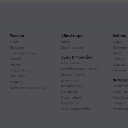
Γυναίκα
Αδυνάτισμα
Άνδρας
Σώμα
Κρέμες
Σώμα
Πρόσωπο
Συμπληρώματα
Πρόσωπο
Ευαίσθητη Περιοχή
Μαλλιά
Υγεία & Φροντίδα
Μακιγιάζ
Ξύρισμα
Θέλω κάτι για...
Μαλλιά
Κολώνιες
Φροντίδα Χεριών - Ποδιών
Ιδέες για δώρα
Σεξουαλική
Στοματική Υγιεινή
Mani - Pedi
Διατροφ
Διαγνωστικά
Αρώματα
Φροντίδα ματιών
Για αθλητέ
Kαλοκαιρινή σειρά Korres
Πιεσόμετρα
Χωρίς Γλο
Ομοιοπαθητικά
Λίγες Θερμ
Θερμόμετρα
Ροφήματα
Σεξουαλική φροντίδα
Mελισσοκο