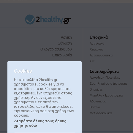
Εποχιακά
Αρχική
Σύνδεση
Αντηλιακά
Ο λογαριασμός μου
Χειμώνας
Επικοινωνία
Αντικουνουπικά
Σετ
Προσωπικά Δεδομένα
Cookies
Συμπληρώματα
Όροι χρήσης
Αμινοξέα - Πρωτεϊνες
Η ιστοσελίδα 2healthy.gr
Τρόποι πληρωμής
Συμπληρώματα Διατροφής
χρησιμοποιεί cookies για να
Τρόποι αποστολής
παραδίδει μια καλύτερη και πιο
Βιταμίνες
Επιστροφή Προϊόντων
εξατομικευμένη υπηρεσία στους
Μέταλλα - Ιχνοστοιχεία
χρήστες. Αν συνεχίσετε να
Όροι Χρήσης Συστήματος
Αδυνάτισμα
χρησιμοποιείτε αυτή την
Επιβράβευσης
ιστοσελίδα, αυτό θα αποτελέσει
Βότανα
την συναίνεση σας στη χρήση των
Μελισσοκομικά
cookies.
Διαβάστε όλους τους όρους
χρήσης εδώ